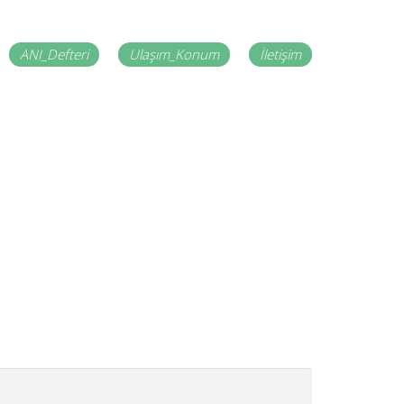
ANI_Defteri
Ulaşım_Konum
İletişim