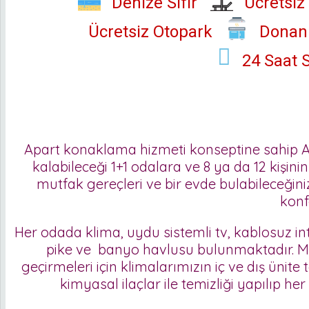
Denize Sıfır
Ücretsiz
Ücretsiz Otopark
Donan
24 Saat 
Apart konaklama hizmeti konseptine sahip Anı
kalabileceği 1+1 odalara ve 8 ya da 12 kişinin
mutfak gereçleri ve bir evde bulabileceğini
konf
Her odada klima, uydu sistemli tv, kablosuz int
pike ve banyo havlusu bulunmaktadır. Misaf
geçirmeleri için klimalarımızın iç ve dış ünit
kimyasal ilaçlar ile temizliği yapılıp he