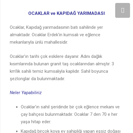
OCAKLAR ve KAPIDAĞ YARIMADASI
Ocaklar, Kapıdağ yarımadasının batı sahilinde yer
almaktadır. Ocaklar Erdek’in kumsalı ve eğlence
mekanlarıyla ünlü mahallesidir.
Ocaklar’ın tarihi çok eskilere dayanır. Adını dağlık
kısımlarında bulunan granit taş ocaklarından almıştır. 3
km’lik sahili temiz kumsalıyla kaplıdır. Sahil boyunca
şezlonglar da bulunmaktadır.
Neler Yapabiliriz
Ocaklar’ın sahil şeridinde bir çok eğlence mekanı ve
çay bahçesi bulunmaktadır. Ocaklar 7 den 70 e her
yaşa hitap eder.
Kapıdağ birçok koya ev sahipliği yapan eşsiz doğası