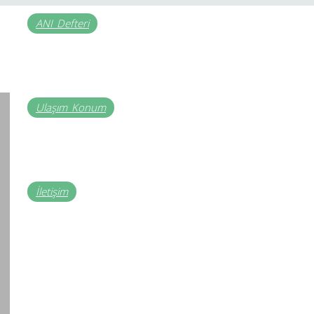
ANI_Defteri
Ulaşım_Konum
İletişim