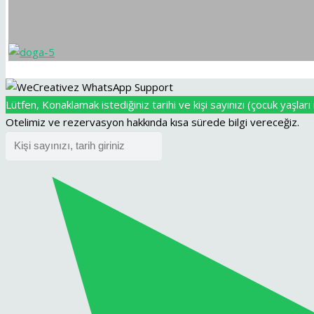
Lütfen, Konaklamak istediğiniz tarihi ve kişi sayınızı (çocuk yaşları i
Otelimiz ve rezervasyon hakkında kısa sürede bilgi vereceğiz.