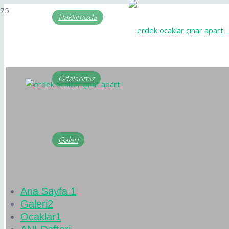
Hakkımızda
Odalarımız
Galeri
Ana Sayfa 1
Galeri2
Ocaklar1