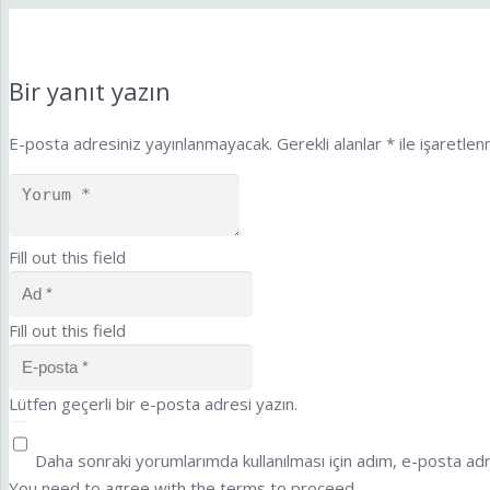
Bir yanıt yazın
E-posta adresiniz yayınlanmayacak.
Gerekli alanlar
*
ile işaretlen
Fill out this field
Fill out this field
Lütfen geçerli bir e-posta adresi yazın.
Daha sonraki yorumlarımda kullanılması için adım, e-posta adr
You need to agree with the terms to proceed