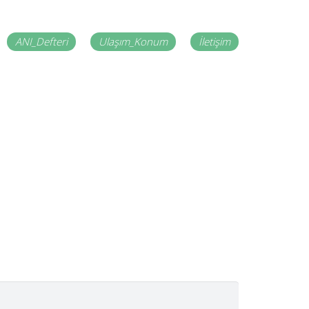
ANI_Defteri
Ulaşım_Konum
İletişim