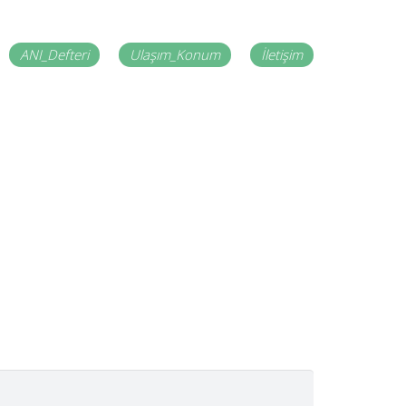
ANI_Defteri
Ulaşım_Konum
İletişim