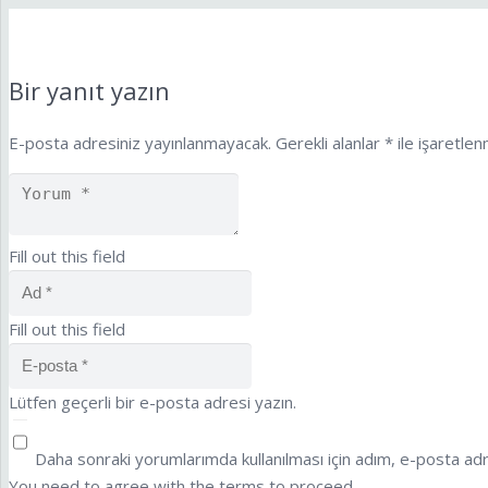
Bir yanıt yazın
E-posta adresiniz yayınlanmayacak.
Gerekli alanlar
*
ile işaretlen
Fill out this field
Fill out this field
Lütfen geçerli bir e-posta adresi yazın.
Daha sonraki yorumlarımda kullanılması için adım, e-posta adr
You need to agree with the terms to proceed