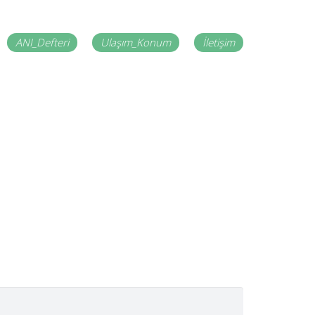
ANI_Defteri
Ulaşım_Konum
İletişim