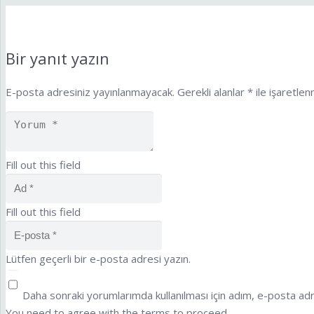
Bir yanıt yazın
E-posta adresiniz yayınlanmayacak.
Gerekli alanlar
*
ile işaretlen
Fill out this field
Fill out this field
Lütfen geçerli bir e-posta adresi yazın.
Daha sonraki yorumlarımda kullanılması için adım, e-posta adr
You need to agree with the terms to proceed